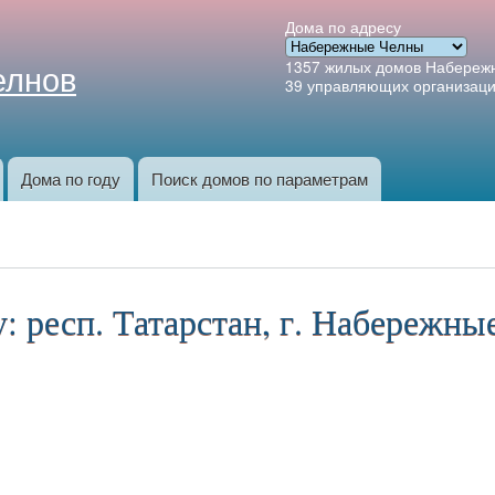
Перейти к
Дома по адресу
основному
елнов
1357
жилых домов Набереж
содержанию
39
управляющих организац
Дома по году
Поиск домов по параметрам
 респ. Татарстан, г. Набережные