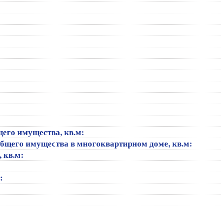
щего имущества, кв.м:
общего имущества в многоквартирном доме, кв.м:
, кв.м:
):