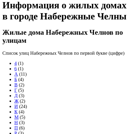
Информация о жилых домах
в городе Набережные Челны
Жилые дома Набережных Челнов по
улицам
Список улиц Набережных Челнов по первой букве (цифре)
4
(1)
6
(1)
А
(11)
Б
(4)
В
(2)
Г
(5)
Д
(3)
Ж
(2)
И
(24)
К
(4)
М
(5)
Н
(3)
П
(6)
Р
(3)