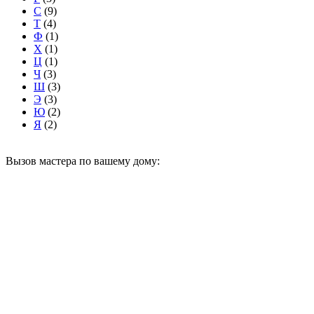
С
(9)
Т
(4)
Ф
(1)
Х
(1)
Ц
(1)
Ч
(3)
Ш
(3)
Э
(3)
Ю
(2)
Я
(2)
Вызов мастера по вашему дому: