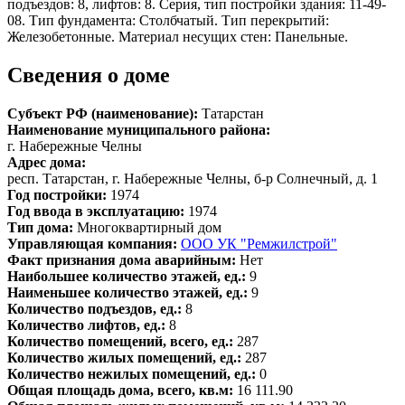
подъездов: 8, лифтов: 8. Серия, тип постройки здания: 11-49-
08. Тип фундамента: Столбчатый. Тип перекрытий:
Железобетонные. Материал несущих стен: Панельные.
Сведения о доме
Субъект РФ (наименование):
Татарстан
Наименование муниципального района:
г. Набережные Челны
Адрес дома:
респ. Татарстан, г. Набережные Челны, б-р Солнечный, д. 1
Год постройки:
1974
Год ввода в эксплуатацию:
1974
Тип дома:
Многоквартирный дом
Управляющая компания:
ООО УК "Ремжилстрой"
Факт признания дома аварийным:
Нет
Наибольшее количество этажей, ед.:
9
Наименьшее количество этажей, ед.:
9
Количество подъездов, ед.:
8
Количество лифтов, ед.:
8
Количество помещений, всего, ед.:
287
Количество жилых помещений, ед.:
287
Количество нежилых помещений, ед.:
0
Общая площадь дома, всего, кв.м:
16 111.90