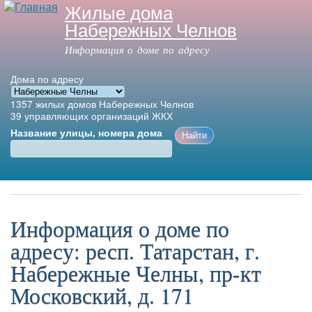
Жилые дома
Перейти к
Набережных Челнов
основному
содержанию
Информация о доме по адресу
Дома по адресу
1357
жилых домов Набережных Челнов
39
управляющих организаций ЖКХ
Название улицы, номера дома
Главное меню
Информация о доме по
адресу: респ. Татарстан, г.
Набережные Челны, пр-кт
Московский, д. 171