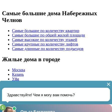
Самые большие дома Набережных
Челнов
Самые большие по количеству квартир
Самые большие по общей жилой площади
Самые высокие по количеству этажей
Самые крупные по количеству лифтов
Самые длинные по количеству подъездов
Жилые дома в городе
Москва
Казань
Уфа
Актуальная информация о
1357
домах и
39
управляющих
жилыми домами организациях ЖКХ Набережных Челнов на
01.08.2026
gorodchelny.ru • Жилые дома Набережных Челнов •
Источник
данных