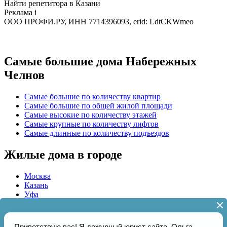
Найти репетитора в Казани
Реклама
i
ООО ПРОФИ.РУ, ИНН 7714396093, erid: LdtCKWmeo
Самые большие дома Набережных
Челнов
Самые большие по количеству квартир
Самые большие по общей жилой площади
Самые высокие по количеству этажей
Самые крупные по количеству лифтов
Самые длинные по количеству подъездов
Жилые дома в городе
Москва
Казань
Уфа
Актуальная информация о
1357
домах и
39
управляющих
жилыми домами организациях ЖКХ Набережных Челнов на