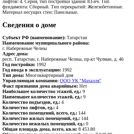
лифтов: 4. Серия, тип постройки здания: 83-нч. Тип
фундамента: Сборный. Тип перекрытий: Железобетонные.
Материал несущих стен: Панельные.
Сведения о доме
Субъект РФ (наименование):
Татарстан
Наименование муниципального района:
г. Набережные Челны
Адрес дома:
респ. Татарстан, г. Набережные Челны, пр-кт Чулман, д. 46
Год постройки:
1992
Год ввода в эксплуатацию:
1992
Тип дома:
Многоквартирный дом
Управляющая компания:
ООО УК "Махалля"
Факт признания дома аварийным:
Нет
Наибольшее количество этажей, ед.:
9
Наименьшее количество этажей, ед.:
9
Количество подъездов, ед.:
4
Количество лифтов, ед.:
4
Количество помещений, всего, ед.:
144
Количество жилых помещений, ед.:
144
Количество нежилых помещений, ед.:
0
Общая площадь дома, всего, кв.м:
8 453.80