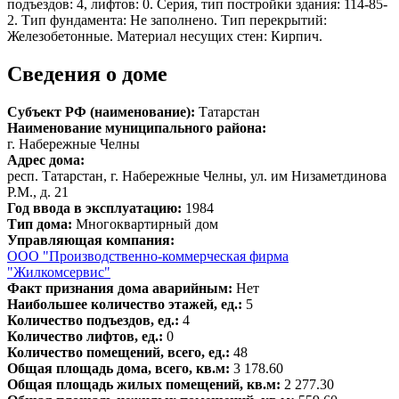
подъездов: 4, лифтов: 0. Серия, тип постройки здания: 114-85-
2. Тип фундамента: Не заполнено. Тип перекрытий:
Железобетонные. Материал несущих стен: Кирпич.
Сведения о доме
Субъект РФ (наименование):
Татарстан
Наименование муниципального района:
г. Набережные Челны
Адрес дома:
респ. Татарстан, г. Набережные Челны, ул. им Низаметдинова
Р.М., д. 21
Год ввода в эксплуатацию:
1984
Тип дома:
Многоквартирный дом
Управляющая компания:
ООО "Производственно-коммерческая фирма
"Жилкомсервис"
Факт признания дома аварийным:
Нет
Наибольшее количество этажей, ед.:
5
Количество подъездов, ед.:
4
Количество лифтов, ед.:
0
Количество помещений, всего, ед.:
48
Общая площадь дома, всего, кв.м:
3 178.60
Общая площадь жилых помещений, кв.м:
2 277.30