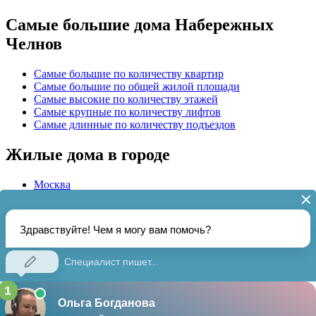
Самые большие дома Набережных
Челнов
Самые большие по количеству квартир
Самые большие по общей жилой площади
Самые высокие по количеству этажей
Самые крупные по количеству лифтов
Самые длинные по количеству подъездов
Жилые дома в городе
Москва
Казань
Уфа
Актуальная информация о
1357
домах и
39
управляющих
жилыми домами организациях ЖКХ Набережных Челнов на
01.08.2026
gorodchelny.ru • Жилые дома Набережных Челнов •
Источник
данных