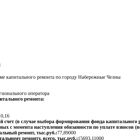
а
ме капитального ремонта по городу Набережные Челны
гионального оператора
итального ремонта:
10,16
 счет (в случае выбора формирования фонда капитального р
ых с момента наступления обязанности по уплате взносов (вс
альный ремонт, тыс.руб.:
77,89000
альному ремонту, всего, тыс.руб.:
15693,11000