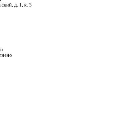
кий, д. 1, к. 3
но
лнено