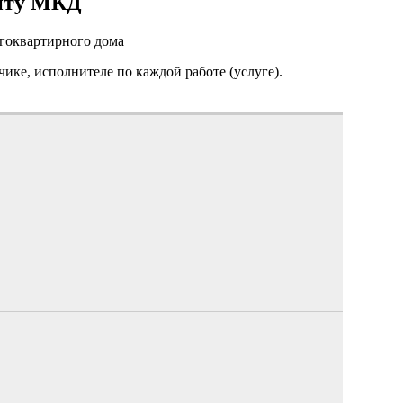
онту МКД
огоквартирного дома
чике, исполнителе по каждой работе (услуге).