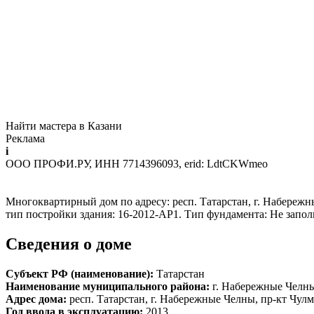
Найти мастера в Казани
Реклама
i
ООО ПРОФИ.РУ, ИНН 7714396093, erid: LdtCKWmeo
Многоквартирный дом по адресу: респ. Татарстан, г. Набережные
тип постройки здания: 16-2012-АР1. Тип фундамента: Не запо
Сведения о доме
Субъект РФ (наименование):
Татарстан
Наименование муниципального района:
г. Набережные Челн
Адрес дома:
респ. Татарстан, г. Набережные Челны, пр-кт Чулма
Год ввода в эксплуатацию:
2013