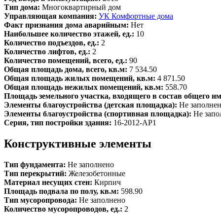
Тип дома:
Многоквартирный дом
Управляющая компания:
УК Комфортные дома
Факт признания дома аварийным:
Нет
Наибольшее количество этажей, ед.:
10
Количество подъездов, ед.:
2
Количество лифтов, ед.:
2
Количество помещений, всего, ед.:
90
Общая площадь дома, всего, кв.м:
7 534.50
Общая площадь жилых помещений, кв.м:
4 871.50
Общая площадь нежилых помещений, кв.м:
558.70
Площадь земельного участка, входящего в состав общего и
Элементы благоустройства (детская площадка):
Не заполне
Элементы благоустройства (спортивная площадка):
Не запо
Серия, тип постройки здания:
16-2012-АР1
Конструктивные элементы
Тип фундамента:
Не заполнено
Тип перекрытий:
Железобетонные
Материал несущих стен:
Кирпич
Площадь подвала по полу, кв.м:
598.90
Тип мусоропровода:
Не заполнено
Количество мусоропроводов, ед.:
2