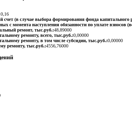
10,16
 счет (в случае выбора формирования фонда капитального р
ых с момента наступления обязанности по уплате взносов (вс
альный ремонт, тыс.руб.:
48,89000
альному ремонту, всего, тыс.руб.:
0,00000
тальному ремонту, в том числе субсидии, тыс.руб.:
0,00000
му ремонту, тыс.руб.:
4556,76000
щений
0