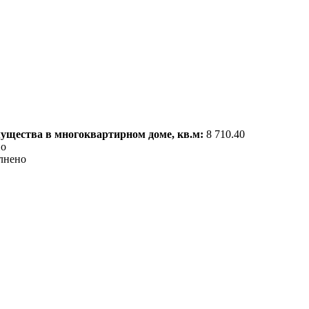
мущества в многоквартирном доме, кв.м:
8 710.40
но
лнено