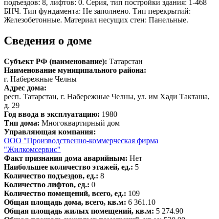
подъездов: 8, лифтов: 0. Серия, тип постройки здания: 1-468
БНЧ. Тип фундамента: Не заполнено. Тип перекрытий:
Железобетонные. Материал несущих стен: Панельные.
Сведения о доме
Субъект РФ (наименование):
Татарстан
Наименование муниципального района:
г. Набережные Челны
Адрес дома:
респ. Татарстан, г. Набережные Челны, ул. им Хади Такташа,
д. 29
Год ввода в эксплуатацию:
1980
Тип дома:
Многоквартирный дом
Управляющая компания:
ООО "Производственно-коммерческая фирма
"Жилкомсервис"
Факт признания дома аварийным:
Нет
Наибольшее количество этажей, ед.:
5
Количество подъездов, ед.:
8
Количество лифтов, ед.:
0
Количество помещений, всего, ед.:
109
Общая площадь дома, всего, кв.м:
6 361.10
Общая площадь жилых помещений, кв.м:
5 274.90