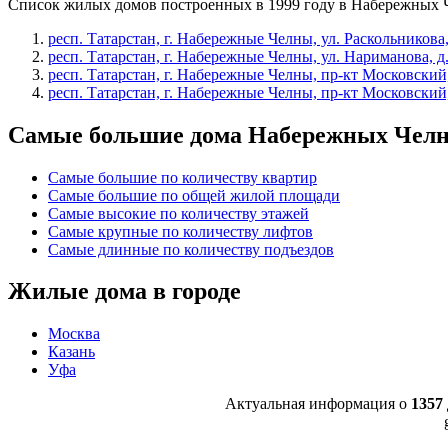
Список жилых домов построенных в 1999 году в Набережных 
респ. Татарстан, г. Набережные Челны, ул. Раскольникова,
респ. Татарстан, г. Набережные Челны, ул. Нариманова, д.
респ. Татарстан, г. Набережные Челны, пр-кт Московский,
респ. Татарстан, г. Набережные Челны, пр-кт Московский,
Самые большие дома Набережных Чел
Самые большие по количеству квартир
Самые большие по общей жилой площади
Самые высокие по количеству этажей
Самые крупные по количеству лифтов
Самые длинные по количеству подъездов
Жилые дома в городе
Москва
Казань
Уфа
Актуальная информация о
1357