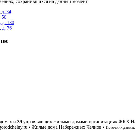
Челнах, сохранившихся на данный момент.
 д. 34
 50
 д. 130
 д. 76
нов
домах и
39
управляющих жилыми домами организациях ЖКХ Н
gorodchelny.ru • Жилые дома Набережных Челнов •
Источник данны