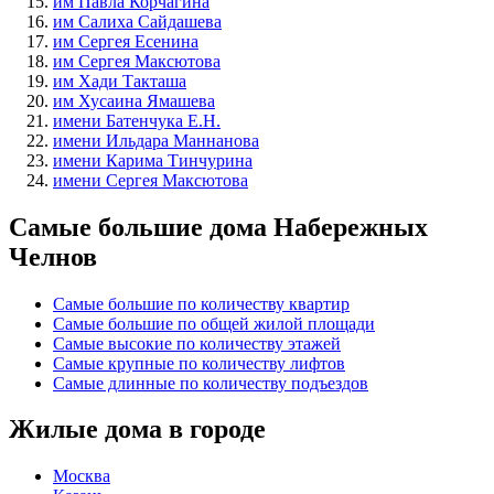
им Павла Корчагина
им Салиха Сайдашева
им Сергея Есенина
им Сергея Максютова
им Хади Такташа
им Хусаина Ямашева
имени Батенчука Е.Н.
имени Ильдара Маннанова
имени Карима Тинчурина
имени Сергея Максютова
Самые большие дома Набережных
Челнов
Самые большие по количеству квартир
Самые большие по общей жилой площади
Самые высокие по количеству этажей
Самые крупные по количеству лифтов
Самые длинные по количеству подъездов
Жилые дома в городе
Москва