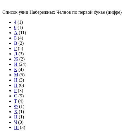
Список улиц Набережных Челнов по первой букве (цифре)
4
(1)
6
(1)
А
(11)
Б
(4)
В
(2)
Г
(5)
Д
(3)
Ж
(2)
И
(24)
К
(4)
М
(5)
Н
(3)
П
(6)
Р
(3)
С
(9)
Т
(4)
Ф
(1)
Х
(1)
Ц
(1)
Ч
(3)
Ш
(3)