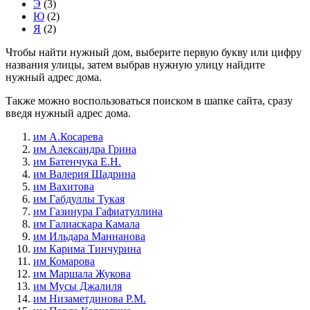
Э
(3)
Ю
(2)
Я
(2)
Чтобы найти нужный дом, выберите первую букву или цифру
названия улицы, затем выбрав нужную улицу найдите
нужный адрес дома.
Также можно воспользоваться поиском в шапке сайта, сразу
введя нужный адрес дома.
им А.Косарева
им Александра Грина
им Батенчука Е.Н.
им Валерия Шадрина
им Вахитова
им Габдуллы Тукая
им Газинура Гафиатуллина
им Галиаскара Камала
им Ильдара Маннанова
им Карима Тинчурина
им Комарова
им Маршала Жукова
им Мусы Джалиля
им Низаметдинова Р.М.