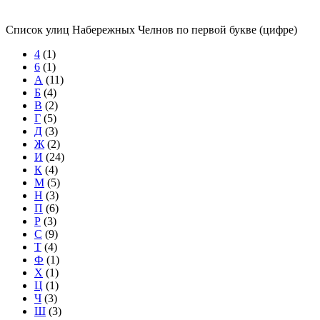
Список улиц Набережных Челнов по первой букве (цифре)
4
(1)
6
(1)
А
(11)
Б
(4)
В
(2)
Г
(5)
Д
(3)
Ж
(2)
И
(24)
К
(4)
М
(5)
Н
(3)
П
(6)
Р
(3)
С
(9)
Т
(4)
Ф
(1)
Х
(1)
Ц
(1)
Ч
(3)
Ш
(3)