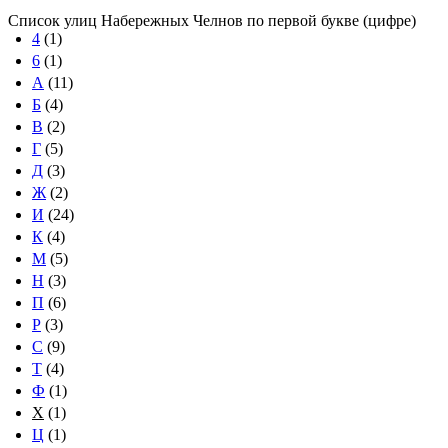
Список улиц Набережных Челнов по первой букве (цифре)
4
(1)
6
(1)
А
(11)
Б
(4)
В
(2)
Г
(5)
Д
(3)
Ж
(2)
И
(24)
К
(4)
М
(5)
Н
(3)
П
(6)
Р
(3)
С
(9)
Т
(4)
Ф
(1)
Х
(1)
Ц
(1)