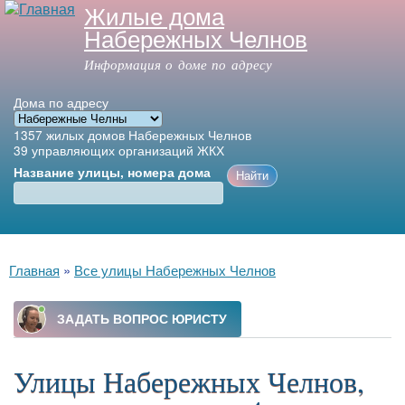
Жилые дома
Перейти к
Набережных Челнов
основному
содержанию
Информация о доме по адресу
Дома по адресу
1357
жилых домов Набережных Челнов
39
управляющих организаций ЖКХ
Название улицы, номера дома
Главное меню
Вы здесь
Главная
»
Все улицы Набережных Челнов
Улицы Набережных Челнов,