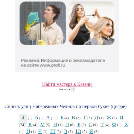
Найти мастера в Казани
Реклама
i
Список улиц Набережных Челнов по первой букве (цифре)
4
6
А
Б
В
Г
Д
Ж
И
(1)
(1)
(11)
(4)
(2)
(5)
(3)
(2)
К
М
Н
П
Р
С
Т
Ф
Х
(24)
(4)
(5)
(3)
(6)
(3)
(9)
(4)
(1)
Ц
Ч
Ш
Э
Ю
Я
(1)
(1)
(3)
(3)
(3)
(2)
(2)