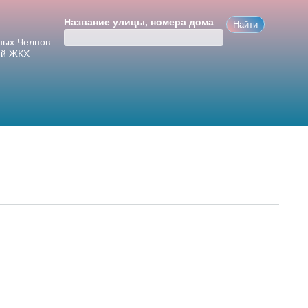
Название улицы, номера дома
ных Челнов
ий ЖКХ