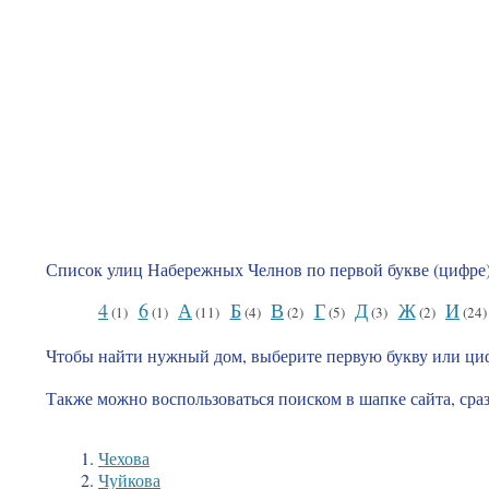
Список улиц Набережных Челнов по первой букве (цифре
4
6
А
Б
В
Г
Д
Ж
И
(1)
(1)
(11)
(4)
(2)
(5)
(3)
(2)
(24
Чтобы найти нужный дом, выберите первую букву или ци
Также можно воспользоваться поиском в шапке сайта, сра
Чехова
Чуйкова