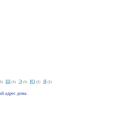
Ш
Э
Ю
Я
3)
(3)
(3)
(2)
(2)
й адрес дома.