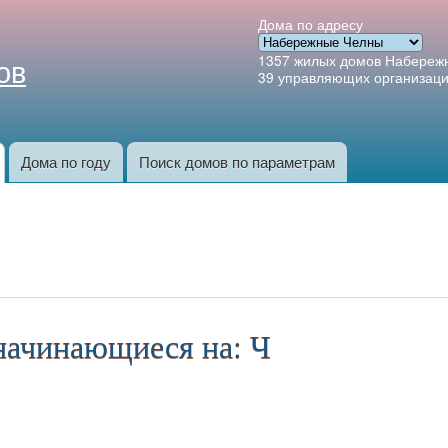
Перейти к
Дома по адресу
основному
ов
1357
жилых домов Набереж
содержанию
39
управляющих организац
Дома по году
Поиск домов по параметрам
начинающиеся на: Ч