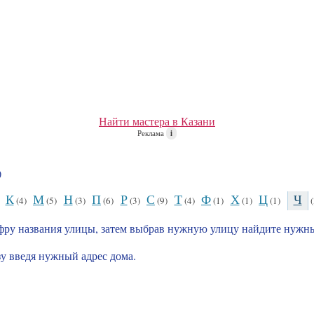
Найти мастера в Казани
Реклама
i
)
К
М
Н
П
Р
С
Т
Ф
Х
Ц
Ч
)
(4)
(5)
(3)
(6)
(3)
(9)
(4)
(1)
(1)
(1)
(
фру названия улицы, затем выбрав нужную улицу найдите нужны
зу введя нужный адрес дома.