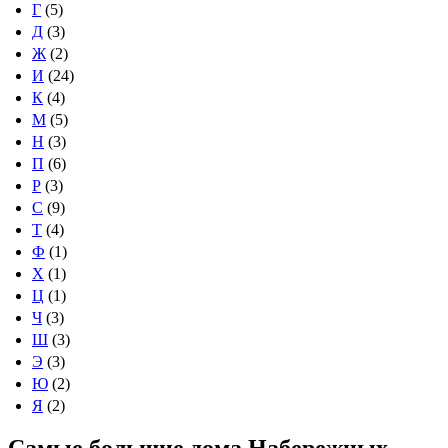
Г
(5)
Д
(3)
Ж
(2)
И
(24)
К
(4)
М
(5)
Н
(3)
П
(6)
Р
(3)
С
(9)
Т
(4)
Ф
(1)
Х
(1)
Ц
(1)
Ч
(3)
Ш
(3)
Э
(3)
Ю
(2)
Я
(2)
Самые большие дома Набережных