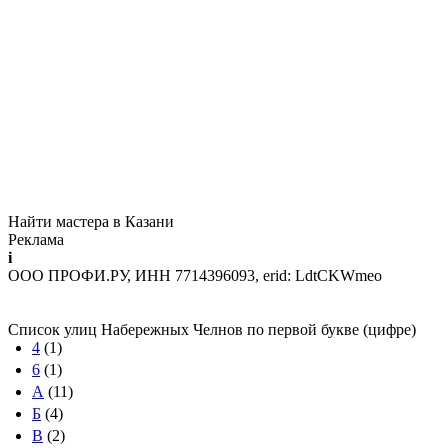
Найти мастера в Казани
Реклама
i
ООО ПРОФИ.РУ, ИНН 7714396093, erid: LdtCKWmeo
Список улиц Набережных Челнов по первой букве (цифре)
4
(1)
6
(1)
А
(11)
Б
(4)
В
(2)