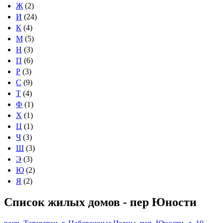
Ж
(2)
И
(24)
К
(4)
М
(5)
Н
(3)
П
(6)
Р
(3)
С
(9)
Т
(4)
Ф
(1)
Х
(1)
Ц
(1)
Ч
(3)
Ш
(3)
Э
(3)
Ю
(2)
Я
(2)
Список жилых домов - пер Юности