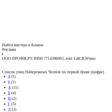
Найти мастера в Казани
Реклама
i
ООО ПРОФИ.РУ, ИНН 7714396093, erid: LdtCKWmeo
Список улиц Набережных Челнов по первой букве (цифре)
4
(1)
6
(1)
А
(11)
Б
(4)
В
(2)
Г
(5)
Д
(3)